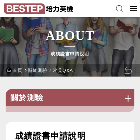
跳
培
到
力
主
英
要
語
內
能
容
力
區
檢
塊
定
測
驗
ABOUT
成績證書申請說明
首頁
關於測驗
常見Q&A
回
上
一
關於測驗
頁
:::
成績證書申請說明