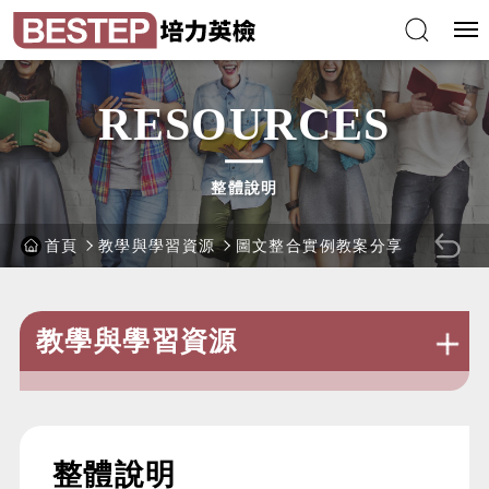
跳
培
到
力
主
英
要
語
內
能
容
力
區
檢
塊
定
測
驗
RESOURCES
整體說明
首頁
教學與學習資源
圖文整合實例教案分享
回
上
一
教學與學習資源
頁
:::
整體說明