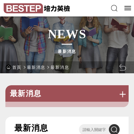
跳
培
到
力
主
英
要
語
內
能
容
力
區
檢
塊
定
測
驗
NEWS
最新消息
首頁
最新消息
最新消息
回
上
一
最新消息
頁
:::
最新消息
關
關
鍵
鍵
字
字