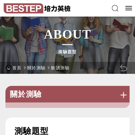
跳
培
到
力
主
英
要
語
內
能
容
力
區
檢
塊
定
測
驗
ABOUT
測驗題型
首頁
關於測驗
聽讀測驗
回
上
一
關於測驗
頁
:::
測驗題型