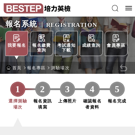
跳
培
到
力
主
英
要
語
內
能
容
力
區
檢
報名系統
塊
定
REGISTRATION
測
驗
報名系統相關選單
我要報名
報名繳費
考試通知
成績查詢
會員專區
查詢
下載
首頁
報名專區
測驗場次
回
上
1
2
3
4
5
一
選擇測驗
報名資訊
上傳照片
確認報名
報名完成
頁
場次
填寫
者資料